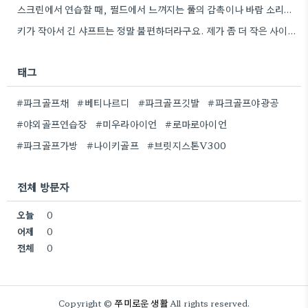
스크린에서 연습할 때, 필드에서 느껴지는 풀의 감촉이나 바람 소리가 없어서 조금 아쉽네요. 그래도 꾸준히 연습하면…
키가 작아서 긴 샤프트는 정말 불편하더라구요. 제가 좀 더 작은 사이즈를 찾아봐야겠어요.
태그
#파크골프채
#베티나르디
#파크골프깃발
#파크골프야광공
#야외골프연습장
#미우라아이언
#로마로아이언
#파크골프가방
#나이키골프
#브릿지스톤V300
전체 방문자
오늘
0
어제
0
전체
0
쭈미로운 생활
Copyright ©
All rights reserved.