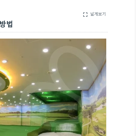
넓게보기
fullscreen
 방법