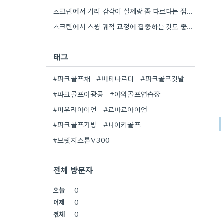
스크린에서 거리 감각이 실제랑 좀 다르다는 점을 기억하는 게 좋겠어요. 저도 연습할 때 항상 맞춰보면서…
스크린에서 스윙 궤적 교정에 집중하는 것도 좋지만, 실제 필드처럼 자연 속에서 샷 메이킹 연습하는 경험은…
태그
#파크골프채
#베티나르디
#파크골프깃발
#파크골프야광공
#야외골프연습장
#미우라아이언
#로마로아이언
#파크골프가방
#나이키골프
#브릿지스톤V300
전체 방문자
오늘
0
어제
0
전체
0