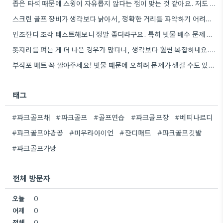
좁은 타석 때문에 스윙이 자유롭지 않다는 점이 맞는 것 같아요. 저도 비슷한 경험이 있어서, 넓은…
스크린 골프 장비가 생각보다 낡아서, 정확한 거리를 파악하기 어려웠어요. 개인적으로는 좀 더 투자해서 프로 레슨을…
인조잔디 조각 테스트해보니 정말 좋더라구요. 특히 빗물 배수 문제 확인하는 데 도움이 되어서 좋았어요.
돗자리를 펴는 게 더 나은 경우가 많다니, 생각보다 훨씬 복잡하네요. 데크를 짓는 게 더 현실적인…
부직포 매트 꼭 깔아주세요! 빗물 때문에 오히려 문제가 생길 수도 있더라구요.
태그
#파크골프채
#파크골프
#골프연습
#파크골프장
#베티나르디
#파크골프야광공
#미우라아이언
#잔디매트
#파크골프깃발
#파크골프가방
전체 방문자
오늘
0
어제
0
전체
0