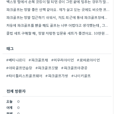
백스윙 탑에서 손목 코킹이 덜 되면 공이 그린 끝에 멈추는 경우가 많더라고요. 숏게임의 핵심은 정확한…
파크골프는 정말 좋은 선택 같아요. 제가 살고 있는 곳에도 비슷한 프로그램이 있으면 좋겠어요.
파크골프는 정말 접근하기 쉬워서, 저도 최근에 동네 파크골프장에서 한 번 해봤어요. 처음에는 좀 어색했지만, 다들…
처음에 파크골프를 봤을 때도 골프는 너무 어렵다고 생각했는데, 그렇게 접근하기 쉬운 운동이 있었다니 신기하네요.
클럽 세트 구매할 때, 정말 저렴한 입문용 세트가 좋겠어요. 10만원 정도면 스윙 폼 연습에 충분할…
태그
#베티나르디
#파크골프채
#미우라아이언
#로마로아이언
#야외골프연습장
#파크골프깃발
#파크골프야광공
#타이틀리스트골프웨어
#파크골프가방
#나이키골프
전체 방문자
오늘
0
어제
0
전체
0