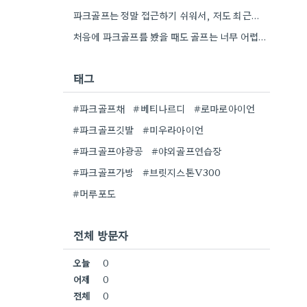
파크골프는 정말 접근하기 쉬워서, 저도 최근에 동네 파크골프장에서 한 번 해봤어요. 처음에는 좀 어색했지만, 다들…
처음에 파크골프를 봤을 때도 골프는 너무 어렵다고 생각했는데, 그렇게 접근하기 쉬운 운동이 있었다니 신기하네요.
태그
#파크골프채
#베티나르디
#로마로아이언
#파크골프깃발
#미우라아이언
#파크골프야광공
#야외골프연습장
#파크골프가방
#브릿지스톤V300
#머루포도
전체 방문자
오늘
0
어제
0
전체
0