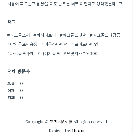
처음에 파크골프를 봤을 때도 골프는 너무 어렵다고 생각했는데, 그렇게 접근하기 쉬운 운동이 있었다니 신기하네요.
태그
#파크골프채
#베티나르디
#파크골프깃발
#파크골프야광공
#야외골프연습장
#미우라아이언
#로마로아이언
#파크골프가방
#나이키골프
#브릿지스톤V300
전체 방문자
오늘
0
어제
0
전체
0
쭈미로운 생활
Copyright ©
All rights reserved.
JJuum
Designed by