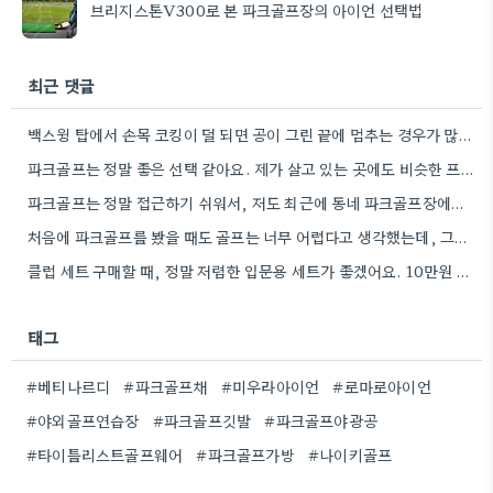
브리지스톤V300로 본 파크골프장의 아이언 선택법
최근 댓글
백스윙 탑에서 손목 코킹이 덜 되면 공이 그린 끝에 멈추는 경우가 많더라고요. 숏게임의 핵심은 정확한…
파크골프는 정말 좋은 선택 같아요. 제가 살고 있는 곳에도 비슷한 프로그램이 있으면 좋겠어요.
파크골프는 정말 접근하기 쉬워서, 저도 최근에 동네 파크골프장에서 한 번 해봤어요. 처음에는 좀 어색했지만, 다들…
처음에 파크골프를 봤을 때도 골프는 너무 어렵다고 생각했는데, 그렇게 접근하기 쉬운 운동이 있었다니 신기하네요.
클럽 세트 구매할 때, 정말 저렴한 입문용 세트가 좋겠어요. 10만원 정도면 스윙 폼 연습에 충분할…
태그
#베티나르디
#파크골프채
#미우라아이언
#로마로아이언
#야외골프연습장
#파크골프깃발
#파크골프야광공
#타이틀리스트골프웨어
#파크골프가방
#나이키골프