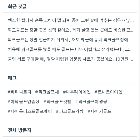
최근 댓글
백스윙 탑에서 손목 코킹이 덜 되면 공이 그린 끝에 멈추는 경우가 많더라고요. 숏게임의 핵심은 정확한…
파크골프는 정말 좋은 선택 같아요. 제가 살고 있는 곳에도 비슷한 프로그램이 있으면 좋겠어요.
파크골프는 정말 접근하기 쉬워서, 저도 최근에 동네 파크골프장에서 한 번 해봤어요. 처음에는 좀 어색했지만, 다들…
처음에 파크골프를 봤을 때도 골프는 너무 어렵다고 생각했는데, 그렇게 접근하기 쉬운 운동이 있었다니 신기하네요.
클럽 세트 구매할 때, 정말 저렴한 입문용 세트가 좋겠어요. 10만원 정도면 스윙 폼 연습에 충분할…
태그
#베티나르디
#파크골프채
#미우라아이언
#로마로아이언
#야외골프연습장
#파크골프깃발
#파크골프야광공
#타이틀리스트골프웨어
#파크골프가방
#나이키골프
전체 방문자