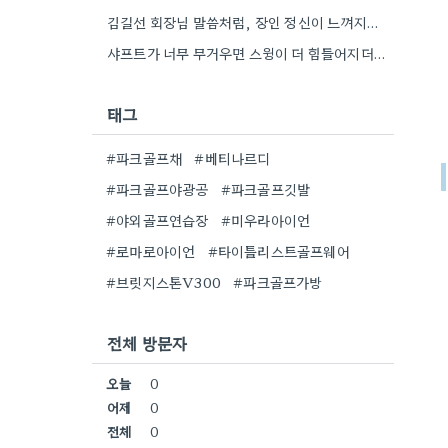
김길선 회장님 말씀처럼, 장인 정신이 느껴지네요. 제가 항상 생각하는 건, 파크골프채의 무게 중심이 스윙에 미치는…
샤프트가 너무 무거우면 스윙이 더 힘들어지더라고요. 특히 오래 쳤더니 손목이 아팠어요.
태그
#파크골프채
#베티나르디
#파크골프야광공
#파크골프깃발
#야외골프연습장
#미우라아이언
#로마로아이언
#타이틀리스트골프웨어
#브릿지스톤V300
#파크골프가방
전체 방문자
오늘
0
어제
0
전체
0