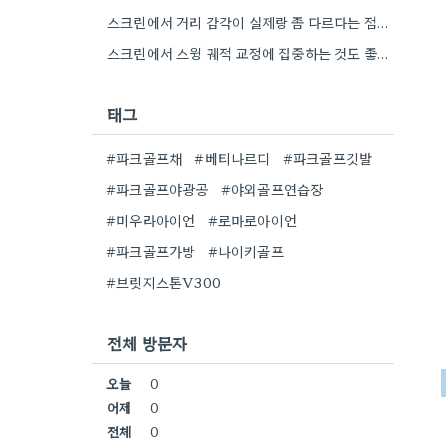
스크린에서 거리 감각이 실제랑 좀 다르다는 점을 기억하는 게 좋겠어요. 저도 연습할 때 항상 맞춰보면서…
스크린에서 스윙 궤적 교정에 집중하는 것도 좋지만, 실제 필드처럼 자연 속에서 샷 메이킹 연습하는 경험은…
태그
#파크골프채
#베티나르디
#파크골프깃발
#파크골프야광공
#야외골프연습장
#미우라아이언
#로마로아이언
#파크골프가방
#나이키골프
#브릿지스톤V300
전체 방문자
오늘
0
어제
0
전체
0