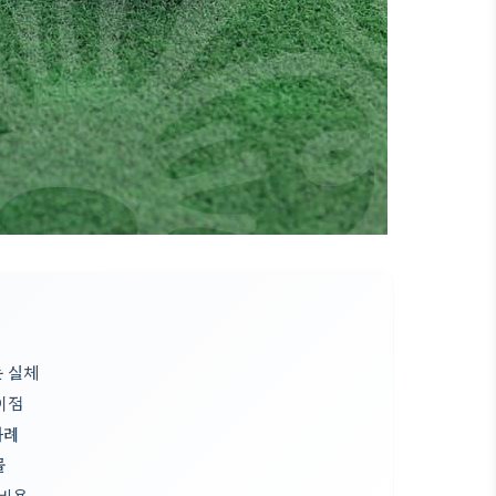
 실체
이점
사례
물
회비용