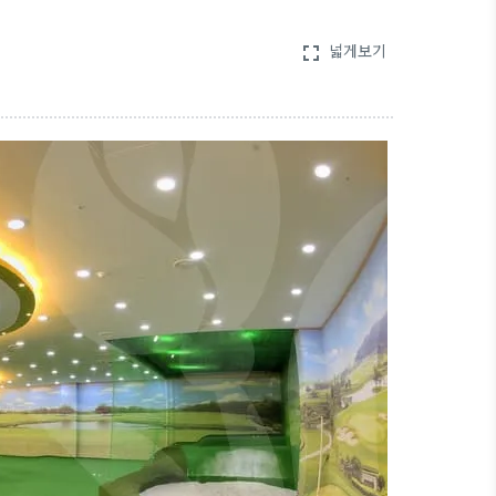
넓게보기
fullscreen