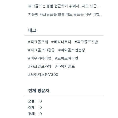
파크골프는 정말 접근하기 쉬워서, 저도 최근에 동네 파크골프장에서 한 번 해봤어요. 처음에는 좀 어색했지만, 다들…
처음에 파크골프를 봤을 때도 골프는 너무 어렵다고 생각했는데, 그렇게 접근하기 쉬운 운동이 있었다니 신기하네요.
태그
#파크골프채
#베티나르디
#파크골프깃발
#파크골프야광공
#야외골프연습장
#미우라아이언
#로마로아이언
#파크골프가방
#나이키골프
#브릿지스톤V300
전체 방문자
오늘
0
어제
0
전체
0