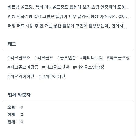
베트남 골프장, 특히 미니골프장도 활용해 보면 스윙 안정화에 도움이 될 것 같아요.
퍼팅 연습기랑 실제 그린은 질감이 너무 달라서 항상 아쉬워요. 접이식 매트 같은 추가 용품도 고려해봐야겠어요.
퍼팅 매트 사용 후 집 거실 공간 활용에 고민이 많았었는데, 접어서 보관 가능한 제품이 있으면…
태그
#파크골프채
#파크골프
#골프연습
#베티나르디
#파크골프장
#파크골프야광공
#파크골프깃발
#야외골프연습장
#미우라아이언
#로마로아이언
전체 방문자
오늘
0
어제
0
전체
0