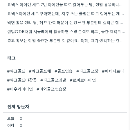
요넥스 아이언 세트 7번 아이언을 따로 걸어두는 팁, 정말 유용하네요. 제가 믹스 아이언 세트를 가지고…
요넥스아이언 세트 구매했는데, 자주 쓰는 클럽은 따로 걸어두는 게 좋은 팁이네요. 특히 퍼터는 헤드 커버를…
벽면 활용 정리 팁, 헤드 간격 때문에 신경 쓰던 부분인데 실리콘 캡 추천하셔서 참고해야겠네요.
센텀GDR처럼 시뮬레이터 활용하면 스윙 분석도 하고, 공간 제약도 어느 정도 보완할 수 있겠네요.
층고 확보는 정말 중요한 부분인 것 같아요. 특히, 제가 생각하는 건 타석 주변에 골퍼가 움직일…
태그
#파크골프
#파크골프채
#골프연습
#파크골프장
#베티나르디
#파크골프야광공
#파크골프깃발
#로마로아이언
#미우라아이언
#야외골프연습장
전체 방문자
오늘
0
어제
0