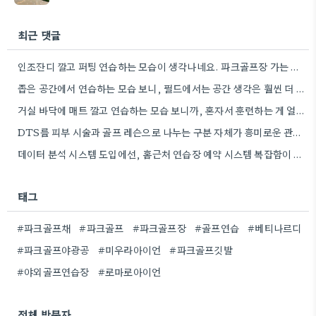
최근 댓글
인조잔디 깔고 퍼팅 연습하는 모습이 생각나네요. 파크골프장 가는 게 더 현실적인 연습이 될 것 같아요.
좁은 공간에서 연습하는 모습 보니, 필드에서는 공간 생각은 훨씬 더 중요하겠네요.
거실 바닥에 매트 깔고 연습하는 모습 보니까, 혼자서 훈련하는 게 얼마나 버거울지 느껴지네요.
DTS를 피부 시술과 골프 레슨으로 나누는 구분 자체가 흥미로운 관점인 것 같아요. IT 업계 용어의…
데이터 분석 시스템 도입에선, 홈근처 연습장 예약 시스템 복잡함이 진짜 문제라는 걸 알게 됐네요.
태그
#파크골프채
#파크골프
#파크골프장
#골프연습
#베티나르디
#파크골프야광공
#미우라아이언
#파크골프깃발
#야외골프연습장
#로마로아이언
전체 방문자