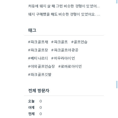
처음에 웨지 살 때 그런 비슷한 경험이 있었어요. 페이스 닳은 정도 때문에 속상하더라고요.
웨지 구매했을 때도 비슷한 경험이 있었어요. 사진상으로는 괜찮아 보이는데, 실제로 받아보니 딤플이 많이 죽어있어서 당황했거든요.
태그
#파크골프채
#파크골프
#골프연습
#파크골프장
#파크골프야광공
#베티나르디
#미우라아이언
#야외골프연습장
#로마로아이언
#파크골프깃발
전체 방문자
오늘
0
어제
0
전체
0