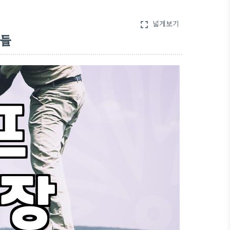
넓게보기
fullscreen
것들