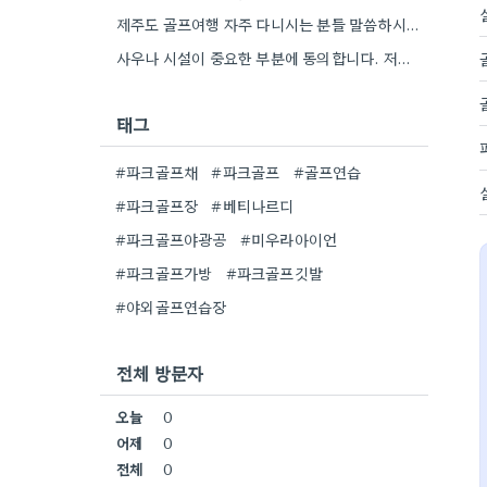
제주도 골프여행 자주 다니시는 분들 말씀하시는 거 보니, 연습장 사우나 활용도 정말 중요하겠네요.
사우나 시설이 중요한 부분에 동의합니다. 저도 연습 후 샤워하는 게 제일 좋거든요.
태그
#파크골프채
#파크골프
#골프연습
#파크골프장
#베티나르디
#파크골프야광공
#미우라아이언
#파크골프가방
#파크골프깃발
#야외골프연습장
전체 방문자
오늘
0
어제
0
전체
0