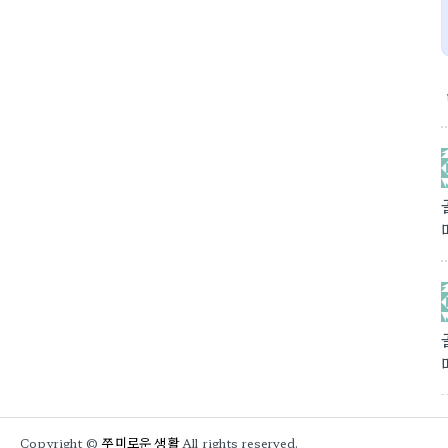
쭈미로운 생활
Copyright ©
All rights reserved.