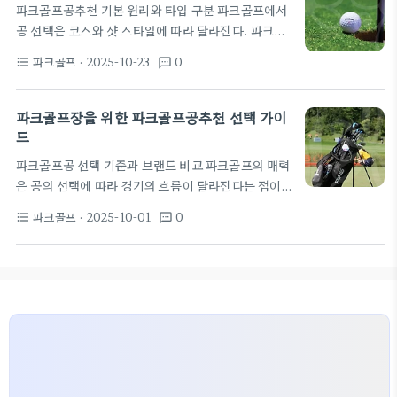
파크골프공추천 기본 원리와 타입 구분 파크골프에서
스핀과 그린 컨트롤에 이점이 있다. 자신이 주로 사용
공 선택은 코스와 샷 스타일에 따라 달라진다. 파크골
하는 샷 타입과 코스 컨디션에 맞춰 선택하는 것이 중
프공추천은 단순한 브랜드 비교가 아니라 공의 재질과
요하다. 결정 과정에서 가격 대비 성능을 따져보면 파
파크골프
· 2025-10-23
0
format_list_bulleted
textsms
구조를 이해하고 적합한 성능을 고르는 과정이다. 구
크골프공추천의 기준이 뚜렷해진다. 내구성과 일정한
분할 포인트로는 피스 수, 표면 피치, 그리고 코어의
반발감을 제공하는 모델이 초보자에 더…
탄성 등이 있다. 초보자는 이 차이를 체감하기 어렵지
파크골프장을 위한 파크골프공추천 선택 가이
만, 몇 가지 기본 원칙을 알고 있으면 선택이 쉬워진
드
다. 2피스와 3피스 공은 기본 공학적으로 다른 목표를
파크골프공 선택 기준과 브랜드 비교 파크골프의 매력
가진다. 2피스는 일반적으로 가격이 합리적이고 컨트
은 공의 선택에 따라 경기의 흐름이 달라진다는 점이
롤과 내구성의 균형이 좋다. 3피스는 비거리와 느긋한
다. 초보자는 비행과 반발력이 균형 잡힌 공을 먼저 경
롤링에 유리하다고 알려지지만, 초기 접촉감은 다를
파크골프
· 2025-10-01
0
format_list_bulleted
textsms
험해 보는 것이 좋다. 그래서 파크골프공추천이라는
수 있다. 자신의 스윙 속도와…
키워드가 자연스럽게 떠오르지만, 브랜드나 구조에
따라 느낌이 크게 달라진다. 공의 구조는 일반적으로
2피스나 3피스 구조로 나뉘며, 외피와 내핵의 조합이
반발력과 내구성에 영향을 준다. 또 컬러볼 여부도 시
야 확보에 도움을 주지만, 심한 잔디나 바람 부는 날에
는 흰색 공이 더 안정적일 수 있다. 실제 경기에서 자
신에게 맞는 느낌을 찾기 위해서는 여러 브랜드의 샘
플을 비교해 보는…