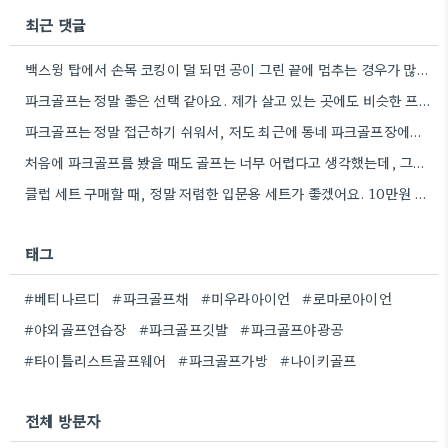
최근 댓글
백스윙 탑에서 손목 코킹이 덜 되면 공이 그린 끝에 멈추는 경우가 많더라고요. 숏게임의 핵심은 정확한…
파크골프는 정말 좋은 선택 같아요. 제가 살고 있는 곳에도 비슷한 프로그램이 있으면 좋겠어요.
파크골프는 정말 접근하기 쉬워서, 저도 최근에 동네 파크골프장에서 한 번 해봤어요. 처음에는 좀 어색했지만, 다들…
처음에 파크골프를 봤을 때도 골프는 너무 어렵다고 생각했는데, 그렇게 접근하기 쉬운 운동이 있었다니 신기하네요.
클럽 세트 구매할 때, 정말 저렴한 입문용 세트가 좋겠어요. 10만원 정도면 스윙 폼 연습에 충분할…
태그
#베티나르디
#파크골프채
#미우라아이언
#로마로아이언
#야외골프연습장
#파크골프깃발
#파크골프야광공
#타이틀리스트골프웨어
#파크골프가방
#나이키골프
전체 방문자