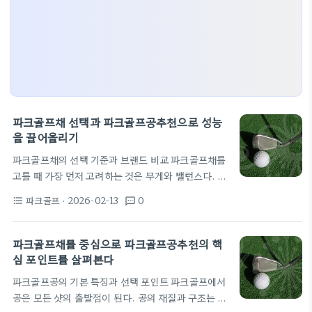
파크골프채 선택과 파크골프공추천으로 성능
을 끌어올리기
파크골프채의 선택 기준과 브랜드 비교 파크골프채를
고를 때 가장 먼저 고려하는 것은 무게와 밸런스다. 초
보자는 가벼운 모델이 스윙 리듬을 잡는 데 도움이 된
파크골프
· 2026-02-13
0
format_list_bulleted
textsms
다. 반면 무게가 너무 가벼우면 힘이 필요한 순간 컨트
롤이 흔들릴 수 있다. 그립 크기도 손에 맞춰야 정확한
임팩트를 얻을 수 있다. 샤프트의 재질과 플렉스도 차
파크골프채를 중심으로 파크골프공추천의 핵
이를 만든다. 카본 계열은 내구성과 반발력이 좋고 안
심 포인트를 살펴본다
정적인 스윙에 도움이 된다. 강철 샤프트는 무게감이
파크골프공의 기본 특징과 선택 포인트 파크골프에서
있어 컨트롤이 중요한 상황에서 선호된다. 헤드 디자
공은 모든 샷의 출발점이 된다. 공의 재질과 구조는 비
인은 페이스 각도와 무게 배분에 따라 거리와 스핀에