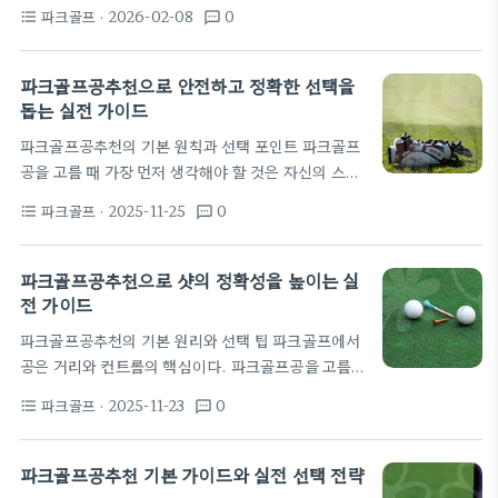
거리와 컨트롤의 차이를 만든다. 같은 채로도 다른 공
영향을 준다. 브랜드별 라인업은 초보용에서 전문용
파크골프
· 2026-02-08
0
format_list_bulleted
textsms
을 쓰면 타구감과 잔디에 대한 반발이 달라진다. 따라
까지…
서 파크골프공을 선택하는 일은 단순한 취향이 아니라
실전 성능과 직결된다. 소재에 따라 공은 표면의 마찰
파크골프공추천으로 안전하고 정확한 선택을
과 구름의 크기가 달라진다. 일반적으로 합성수지나
돕는 실전 가이드
우레탄이 주로 사용되며, 표면 피복은 내구성과 반발
파크골프공추천의 기본 원칙과 선택 포인트 파크골프
력을 좌우한다. 내구성이 높은 공은 잔디 표면의 마찰
공을 고를 때 가장 먼저 생각해야 할 것은 자신의 스윙
에서도 형태를 유지해 일정한 구름을 제공한다. 반대
과 코스 환경에 맞는 공의 반발성과 일정한 비거리를
로 부드러운 공은 손맛이 좋고 필드의 바닥 질감에 더
파크골프
· 2025-11-25
0
format_list_bulleted
textsms
확보하는 것이다. 초보자는 더 안정적인 느낌을 주는
잘 반응한다. 공을 고를…
중고급형의 공을 시도해 보되, 숙련되면 자신의 스윙
패턴에 맞춘 공으로 이동한다. 또한 코스의 상태와 바
파크골프공추천으로 샷의 정확성을 높이는 실
람의 영향에 따라 구름성이나 탄성 차이가 큰 공이 필
전 가이드
요할 수 있다. 공의 성능은 제조사별로 차이가 크지 않
파크골프공추천의 기본 원리와 선택 팁 파크골프에서
지만, 표준에 맞춘 균일한 구성이 중요하다. 표면 질감
공은 거리와 컨트롤의 핵심이다. 파크골프공을 고를
과 균일한 구름감은 라운드 전체의 일관성을 좌우한
때는 탄성, 무게, 표면 마감의 균형을 고려해야 한다.
다. 실전에서 같은 코스에서 다른 공으로 테스트해 보
파크골프
· 2025-11-23
0
format_list_bulleted
textsms
초보자는 안정적인 비거리와 일정한 반발감을 주는 표
면…
준 공부터 시작하는 것이 좋다. 탄성은 샷의 비거리에
영향을 주고 컨트롤에도 영향을 준다. 일반적으로 더
파크골프공추천 기본 가이드와 실전 선택 전략
단단한 공은 직진성과 내구성이 좋고, 부드러운 공은