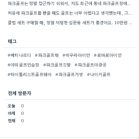
파크골프는 정말 접근하기 쉬워서, 저도 최근에 동네 파크골프장에서 한 번 해봤어요. 처음에는 좀 어색했지만, 다들…
처음에 파크골프를 봤을 때도 골프는 너무 어렵다고 생각했는데, 그렇게 접근하기 쉬운 운동이 있었다니 신기하네요.
클럽 세트 구매할 때, 정말 저렴한 입문용 세트가 좋겠어요. 10만원 정도면 스윙 폼 연습에 충분할…
태그
#베티나르디
#파크골프채
#미우라아이언
#로마로아이언
#야외골프연습장
#파크골프깃발
#파크골프야광공
#타이틀리스트골프웨어
#파크골프가방
#나이키골프
전체 방문자
오늘
0
어제
0
전체
0