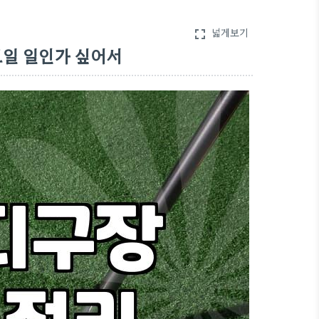
넓게보기
fullscreen
보일 일인가 싶어서