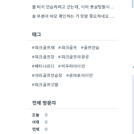
볼 터치 연습하려고 갔는데, 이미 풋살팀들이 엄청 많아서 답답하네요.
솔 부분의 마모 확인하는 거 정말 중요하네요. 저도 운동화 바닥이 닳는 것 때문에 계속 바꿔야…
태그
#파크골프채
#파크골프
#골프연습
#파크골프장
#파크골프야광공
#베티나르디
#미우라아이언
#야외골프연습장
#로마로아이언
#파크골프깃발
전체 방문자
오늘
0
어제
0
전체
0