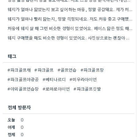
웨지가 얼마나 닳았는지 보고 싶어하는 마음, 정말 공감돼요. 제가 처음 중고 웨지를 샀을 때도 그랬거든요.
웨지가 얼마나 빨리 닳는지, 정말 걱정되네요. 저도 처음 중고 구매했을 때 비슷한 걱정 때문에 하루만…
처음에 웨지 살 때 그런 비슷한 경험이 있었어요. 페이스 닳은 정도 때문에 속상하더라고요.
웨지 구매했을 때도 비슷한 경험이 있었어요. 사진상으로는 괜찮아 보이는데, 실제로 받아보니 딤플이 많이 죽어있어서 당황했거든요.
태그
#파크골프채
#파크골프
#골프연습
#파크골프장
#파크골프야광공
#베티나르디
#미우라아이언
#야외골프연습장
#로마로아이언
#파크골프깃발
전체 방문자
오늘
0
어제
0
전체
0