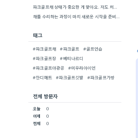
파크골프채 상태가 중요한 게 맞아요. 저도 처음 시작할 때 너무 비싼 채에 욕심을 냈는데, 오히려…
채를 수리하는 과정이 마치 새로운 시작을 준비하는 느낌이네요. 괜히 마음이 복잡해지더라고요.
태그
#파크골프채
#파크골프
#골프연습
#파크골프장
#베티나르디
#파크골프야광공
#미우라아이언
#잔디매트
#파크골프깃발
#파크골프가방
전체 방문자
오늘
0
어제
0
전체
0