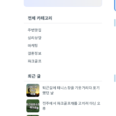
전체 카테고리
주변맛집
심리상담
마케팅
결혼정보
파크골프
최근 글
퇴근길에 테니스장을 기웃거리다 포기
했던 날
전주에서 파크골프채를 고치러 다닌 오
후