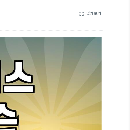
넓게보기
fullscreen