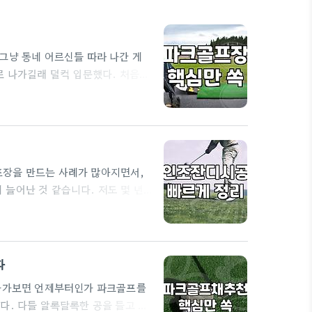
그냥 동네 어르신들 따라 나간 게
로 나가길래 덜컥 입문했다. 처음엔
가면 되는 줄 알았는데, 막상 필드
 모습을 보면서 '저건 좀 너무 과하
 챙기고 있다. 파크골프 가방 선택의
프장을 만드는 사례가 많아지면서,
늘어난 것 같습니다. 저도 몇 년
 비용 문제로 꽤나 고생했던 기억이
 예산과 유지보수 계획이 완전히 뒤
할 때 가장 큰 실수는 '저렴한 인
다
 나가보면 언제부터인가 파크골프를
다. 다들 알록달록한 공을 들고 잔