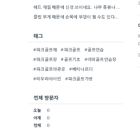
format_li
헤드 재질 때문에 신경 쓰이네요. 나무 종류나 마감 방식에 따라 관리가 정말 달라지니까요.
클럽 무게 때문에 손목에 부담이 될 수도 있다고 하니, 정말 공감합니다. 여성용 클럽은 확실히 가벼운…
태그
#파크골프채
#파크골프
#골프연습
format_li
#파크골프장
#골프기초
#야외골프연습장
#파크골프야광공
#베티나르디
#미우라아이언
#파크골프가방
전체 방문자
오늘
0
어제
0
전체
0