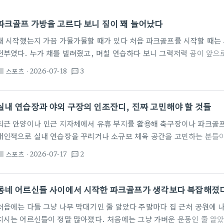
파크골프 가방을 고르다 보니 짐이 꽤 늘어났다
왜 시작했는지 가끔 가물가물할 때가 있다 처음 파크골프를 시작할 때는 
전부였다. 누가 채를 빌려줬고, 며칠 연습하다 보니 그럭저럭 공이 앞으
장비가 그렇게 많은 줄 몰랐다. 그냥 채 하나랑 가벼운 파우치만 들고 나
스포츠
· 2026-07-18
3
st_bulleted
textsms
에 나가보니 옆 사람들은 무슨 보부상처럼 커다란 가방을 메고 다닌다. 그
지 않나' 싶었는데, 막상 3개월이 지나고 나니 나도 어느새 똑같은 짐을
미묘한 고민…
실내 연습장과 야외 구장의 인조잔디, 진짜 고민해야 할 것들
최근 안양이나 인근 지자체에서 유휴 부지를 활용해 축구장이나 파크골
개인적으로 실내 연습장을 꾸리거나 소규모 체육 공간을 고민하는 분들이 
전 지인과 함께 작은 창고를 개조해 골프 연습 겸 풋살 공간을 만들려다
스포츠
· 2026-07-17
2
st_bulleted
textsms
있습니다. 현실적인 조언을 드리자면, 인조잔디 하나 고르는 것만으로도
바뀝니다. 시작은 좋았지만, 잔디의 배신 처음 실내 골프 연습 공간을 조성
조잔디면 다 똑같겠지'라고 생각한 점입니다. 1㎡당 1만 원대…
동네 어르신들 사이에서 시작한 파크골프가 생각보다 복잡해졌
처음에는 다들 그냥 나무 막대기인 줄 알았다 주말마다 집 근처 공원에
치시는 어르신들이 정말 많아졌다. 처음에는 그냥 가벼운 운동인 줄 알았