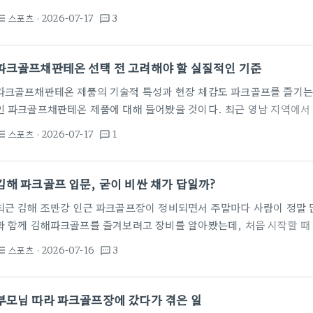
디 위에서 웃으면서 노시길래, 나도 은퇴하고 나면 저거나 한번 해볼까 싶
스포츠
· 2026-07-17
3
st_bulleted
textsms
심이 끝이 없는 세계더라. 어제 동네 아는 어르신이 300만 원짜리 혼
히 처음에 내 귀를 의심했다. 아니, 그냥 공 굴리는 운동 아니었나? 30
가격인데, 나무 헤드 달린 채 하나에 그…
파크골프채판테온 선택 전 고려해야 할 실질적인 기준
파크골프채판테온 제품의 기술적 특성과 현장 체감도 파크골프를 즐기는
인 파크골프채판테온 제품에 대해 들어봤을 것이다. 최근 영남 지역에서
으로 채택될 만큼 실전에서의 성능은 어느 정도 입증된 상태다. 이 브랜
스포츠
· 2026-07-17
1
st_bulleted
textsms
회적 공헌 활동을 통해 저변을 넓히는 행보를 보여왔다. 특히 진주문화원
기증하거나 아동발달지원센터와 협약을 맺는 과정에서 장비의 신뢰도를 
본 느낌으로는 무게 중심이 하단에 안정적으로 배치되어 스윙 시 관성 
김해 파크골프 입문, 굳이 비싼 채가 답일까?
갖추고…
최근 김해 조만강 인근 파크골프장이 정비되면서 주말마다 사람이 정말 
와 함께 김해파크골프를 즐겨보려고 장비를 알아봤는데, 처음 시작할 때 겪
를 사야 하나'였습니다. 인터넷에는 미즈노 같은 브랜드 채부터 국산 가
스포츠
· 2026-07-16
3
st_bulleted
textsms
히려 혼란스럽더군요. 50만 원 vs 200만 원, 정말 차이가 있을까? 
는 '자기만족'의 영역이 큽니다. 제가 아는 지인은 200만 원짜리 명품
치고 채 바닥을 긁어먹은 뒤 며칠을 속상해하더군요. 반면, 저는…
부모님 따라 파크골프장에 갔다가 겪은 일