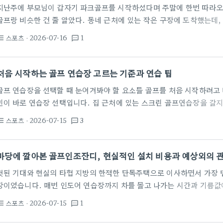
지난주에 부모님이 갑자기 파크골프를 시작하셨다며 주말에 한번 따라오
골프랑 비슷한 건 줄 알았다. 동네 근처에 있는 작은 구장에 도착했는데,
다. 평일도 아니고 토요일 오전이었는데 이미 대기 줄이 길게 늘어서 있
스포츠
· 2026-07-16
1
st_bulleted
textsms
서 본 적은 있는데, 실제로 눈앞에서 대기 명단 적는 걸 보고 있자니 조금
한다는 게 의외로 어렵더라 옆에서 부모님 치시는 걸 가만히 지켜봤다. 
이다. 티샷부터 어프로치, 퍼팅까지 전부 다 이…
처음 시작하는 골프 연습장 고르는 기준과 연습 팁
골프 연습장을 선택할 때 눈여겨봐야 할 요소들 골프를 처음 시작하려고
민이 바로 연습장 선택입니다. 집 근처에 있는 스크린 골프연습장을 갈지,
습장을 갈지 고민하게 되는데요. 초보자 입장에서는 화려한 시설보다 '
스포츠
· 2026-07-15
3
st_bulleted
textsms
수 있는가'가 훨씬 중요합니다. 특히 마곡이나 신도시 주변의 골프 아카
고 있는데, 단순히 공만 치는 것이 아니라 내 스윙 궤적과 임팩트 순간
것이 좋습니다. 연습장 선택 시 의외로 간과하는 부분이 바로 '타석…
마당에 깔아본 골프인조잔디, 현실적인 설치 비용과 예상외의 
헛된 기대와 현실의 타협 지방의 한적한 단독주택으로 이사하면서 가장 
장이었습니다. 매번 인도어 연습장까지 차를 몰고 나가는 시간과 기름값
골프인조잔디 설치를 결심했을 때만 해도 모든 것이 완벽해 보였습니다. 
스포츠
· 2026-07-15
1
st_bulleted
textsms
잔디를 깔고 매일 아침 가볍게 숏게임을 연습하는 상상을 했었죠. 하지
니다. 잔디만 깔면 끝날 줄 알았던 계획은 땅을 고르는 기초 작업부터 