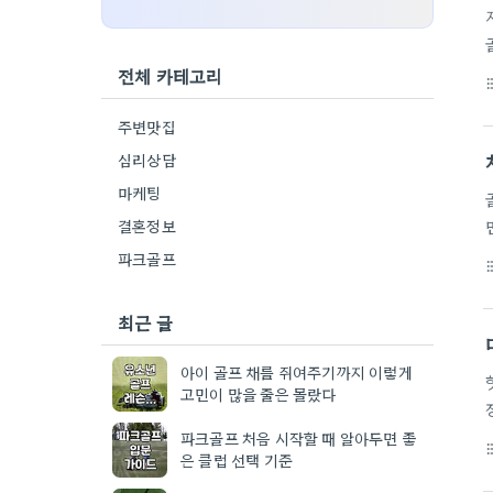
전체 카테고리
format_li
주변맛집
심리상담
마케팅
결혼정보
파크골프
format_li
최근 글
아이 골프 채를 쥐여주기까지 이렇게
고민이 많을 줄은 몰랐다
파크골프 처음 시작할 때 알아두면 좋
format_li
은 클럽 선택 기준