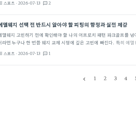
스포츠
· 2026-07-13
2
st_bulleted
textsms
스윙 습관과 근력을 먼저 고려해야 한다. 많은 입문자가 매장에 가서 가
이 사용하는 것을 따라 사는 경향이 있는데 이는 오히려 독이 된다. 나에
해야 한다. 장비의 무게 중심이 헤드에 쏠려 있는지 혹은 샤프트에…
에델웨지 선택 전 반드시 알아야 할 피팅의 함정과 실전 체감
에델웨지 고민하기 전에 확인해야 할 나의 어프로치 패턴 파크골프를 넘
이라면 누구나 한 번쯤 웨지 교체 시점에 깊은 고민에 빠진다. 특히 에
대회에서 사용하며 이름을 알린 이후 국내에서도 정밀 피팅의 대명사처럼
스포츠
· 2026-07-13
1
st_bulleted
textsms
가 썼다는 이유만으로 선택하기에는 고려해야 할 변수가 너무 많다. 많
자신의 스윙 궤도와 바운스 각도의 상관관계를 무시한 채 유명 브랜드의 
인의 평소 어프로치 패턴이 공을 띄우는 편인지 아니면 낮게…
1
2
3
4
navigate_before