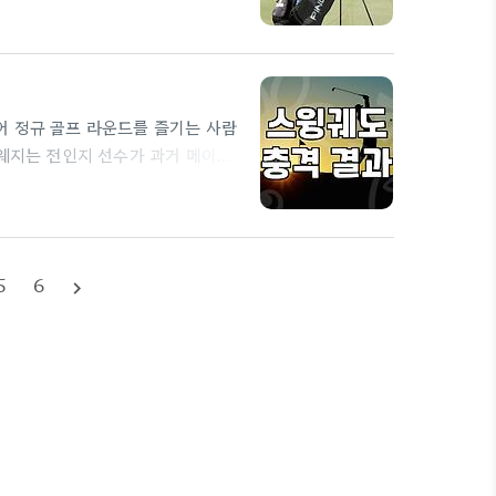
장 비싼 모델을 고르거나 남들이 많
게 맞는 장비는 내 몸의 리듬과 일치
어 정규 골프 라운드를 즐기는 사람
델웨지는 전인지 선수가 과거 메이저
 여겨져 왔다. 하지만 단순히 프로
은 아마추어 골퍼들이 범하는 실수는
인기 모델만 고집하는 것이다. 본
5
6
navigate_next