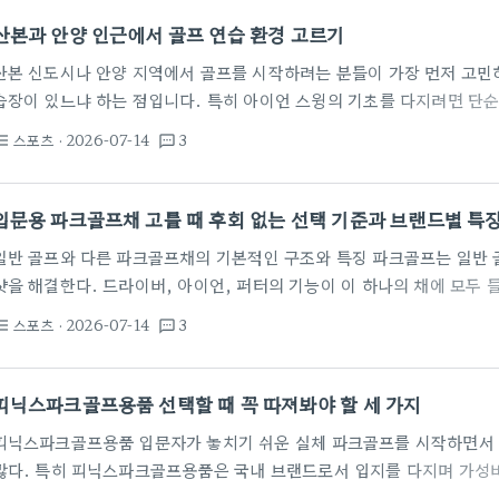
vs 업체 의뢰, 비용과 노동력의 저울질 가장 먼저 부딪힌 장벽은…
산본과 안양 인근에서 골프 연습 환경 고르기
산본 신도시나 안양 지역에서 골프를 시작하려는 분들이 가장 먼저 고민하
습장이 있느냐 하는 점입니다. 특히 아이언 스윙의 기초를 다지려면 단순
와 자세를 확인할 수 있는 설비가 갖춰진 곳을 찾는 것이 중요합니다. 
스포츠
· 2026-07-14
3
st_bulleted
textsms
미와 같이 데이터 기반의 연습장부터 동네 스크린 골프장까지 선택지가 꽤
같은 브랜드 연습장은 3개월 등록 기준으로 대략 40~60만 원대, 혹은 
을 훌쩍 넘기기도 합니다. 비용적인 측면에서 부담이 적은…
입문용 파크골프채 고를 때 후회 없는 선택 기준과 브랜드별 특
일반 골프와 다른 파크골프채의 기본적인 구조와 특징 파크골프는 일반 
샷을 해결한다. 드라이버, 아이언, 퍼터의 기능이 이 하나의 채에 모두
계는 일반 골프채와 다를 수밖에 없다. 헤드의 로프트 각도가 거의 0도
스포츠
· 2026-07-14
3
st_bulleted
textsms
공이 공중으로 크게 뜨지 않고 잔디 위를 구르듯이 날아가도록 설계되어 
들은 공을 일부러 띄우려고 무리하게 힘을 주어 스윙하다가 손목이나 엘보
의 길이는 86cm 이하로 규정되어 있으며,…
피닉스파크골프용품 선택할 때 꼭 따져봐야 할 세 가지
피닉스파크골프용품 입문자가 놓치기 쉬운 실체 파크골프를 시작하면서 
많다. 특히 피닉스파크골프용품은 국내 브랜드로서 입지를 다지며 가성
가를 받는다. 하지만 무작정 브랜드 이름만 보고 구매하는 것은 금물이다