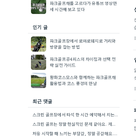
파크골프채를 고르다가 유튜브 영상만
세 시간째 보고 있다
인기 글
format_li
파크골프장에서 로마로웨지로 거리와
방향을 잡는 방법
파크골프공4피스의 차이점과 선택 전
략 실전 가이드
황화코스모스와 함께하는 파크골프채
활용법과 코스 풍경의 만남
format_li
최근 댓글
스크린 골프장에서 타석 한 시간 예약해서 치는 것도 좋은 방법인 것 같아요. 아이가 채에 익숙해지는…
스크린 골프는 정말 현실적인 문제 같아요. 제가 봤던 몇몇 학부모들은 스크린에서 시작해서 제대로 된 레슨을…
처음 시작할 때 느끼는 부담감, 정말 공감해요. 저도 아이가 골프를 시작하려 할 때 비슷한 마음으로…