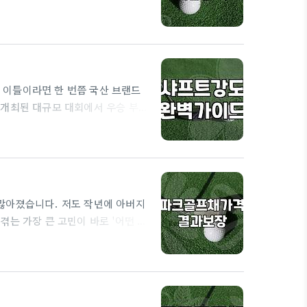
었다. 근데 이게 생각보다 장비 욕
마 파크골프채를 자랑하시는데, 솔직
0만 원이면 일반 골프 풀세트도 맞출
 이들이라면 한 번쯤 국산 브랜드
 개최된 대규모 대회에서 우승 부상
드는 기술적 완성도뿐만 아니라 사
에 1억 1천여만 원 상당의 장비를
높여왔다. 필드에서 직접 사용해
모멘트를 활용하기에 적합한 구조를
많아졌습니다. 저도 작년에 아버지
는 가장 큰 고민이 바로 '어떤 채
성비 모델까지 정보가 너무 많아 오
결론부터 말하면 입문 단계에서 고가 채
 채를 샀다가 첫 라운딩에서 뒤땅을