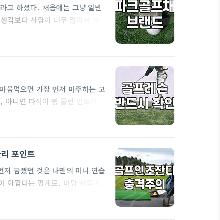
라고 하셨다. 처음에는 그냥 일반
 생각보다 사람이 너무 많아서 놀랐
었다. 예약이 어렵다는 말을 기사에
 당황스러웠다. 채 하나로 다 해야
일반 골프랑 다르게 클럽이 하나뿐
 마음먹으면 가장 먼저 마주하는 고
 아니면 타석이 뻥 뚫린 인도어 연
내 자세를 얼마나 객관적으로 확인할
데미들은 대부분 분석 장비를 갖추
을 영상으로 보여주는지 확인해보는
관리 포인트
먼저 꿈꿨던 것은 나만의 미니 연습
이 아깝다는 핑계로, 마당 한쪽에
3m x 4m 남짓한 공간에 초록빛
만 현실은 그리 호락호락하지 않았습
삐걱거리기 시작했습니다. 셀프 시공