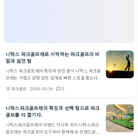
니탁스 파크골프채로 시작하는 파크골프의 비
밀과 실전 팁
니탁스 파크골프채의 특징과 장점 분석 니탁스 파크골
프채는 가볍고 균형 잡힌 설계로 빠른 스윙을 돕는다.
채의 길이가 일반 골프채보다 짧아 스윙 궤도가 자연
파크골프
· 2026-02-16
0
format_list_bulleted
textsms
스럽고 허리 부담이 낮다. 손잡이 그립은 미끄럼 방지
설계로 비가 오거나 땀을 흘려도 안정적인 그립감을
제공한다. 또한 채질은 내구성과 정확도를 동시에 고
니탁스파크골프채의 특징과 선택 팁으로 파크
려한 재질 구성이 특징이다. 가격 대비 성능이 합리적
골프를 더 즐기다.
이라는 평가가 많아 입문자들이 시작하기에 무리가 없
니탁스파크골프채의 브랜드 역사와 위치 니탁스파크
다. 일본의 파크골프 초기 브랜드로서 니탁스의 글로
골프채는 파크골프의 초기부터 함께해 온 브랜드로,
벌 공급망은 한국 시장에서도 빠르게 확산됐다. 실전