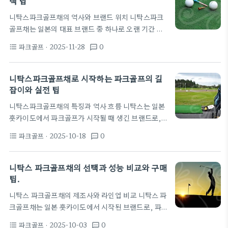
택 팁
나 국내 샵의 수입 채널이 다양해지면서 선택의 폭이
니탁스파크골프채의 역사와 브랜드 위치 니탁스파크
넓어졌다. 이 브랜드의 이름값은 초보자는 물론 중급
골프채는 일본의 대표 브랜드 중 하나로 오랜 기간 파
자에게도 일정 수준의 안정감을 제공한다. 니탁스의
크골프 문화와 함께 성장해 왔다. 국내 시장에서는 초
라인업은 G3와 패밀리 시리즈 같은 모델들을 중심으
파크골프
· 2025-11-28
0
format_list_bulleted
textsms
기 일본 브랜드 수입이 활발해지며 니탁스파크골프채
로 구성되어 있다. 니탁스라는 브랜드의 시장 흐름은
는 신뢰도 높은 선택지로 자리잡았다. 현대의 파크골
파크골프 채의 품질에…
프 경기는 거리와 코스의 다양성에 따라 채의 안정성
니탁스파크골프채로 시작하는 파크골프의 길
과 컨트롤을 중시하는 경향이 강해졌고, 니탁스는 이
잡이와 실전 팁
를 반영한 라인업을 꾸려왔다. 브랜드의 라인업은 경
니탁스파크골프채의 특징과 역사 흐름 니탁스는 일본
량형에서 고강도 모델까지 다양하게 구성되어 있어 선
훗카이도에서 파크골프가 시작될 때 생긴 브랜드로,
수의 체형과 스윙 특성에 맞춘 선택이 가능하다. 니탁
일본 현지에서 원조 파크골프채 브랜드로 알려져 있
스파크골프채의 브랜드 위치는 일본 브랜드의 기술력
파크골프
· 2025-10-18
0
format_list_bulleted
textsms
다. 이 브랜드는 파크골프의 기초 도구로 오랜 기간 사
과 국내 유통 체계의 결합으로 설명된다. 일본 브랜드
용되며, 많은 선수들이 채의 품질과 내구성을 먼저 확
의 견고한 품질 관리와 소재 연구가…
인한다. 최근 트렌드에서는 경량화된 샤프트와 합성
니탁스 파크골프채의 선택과 성능 비교와 구매
수지 재질의 채가 주류를 이뤄 초보자 층의 접근성을
팁.
높이고 있다. 역사적 흐름에 따라 니탁스의 채는 다양
니탁스 파크골프채의 제조사와 라인업 비교 니탁스 파
한 재질과 설계로 발전해 왔다. 초기에는 나무로 만드
크골프채는 일본 훗카이도에서 시작된 브랜드로, 파
는 전통적 형태가 일반적이었지만, 오늘날에는 합성
크골프의 초창기부터 국내에 다양한 세대를 소개해온
수지와 경량 소재가 많이 쓰인다. 이에 따라 균형감과
파크골프
· 2025-10-03
0
format_list_bulleted
textsms