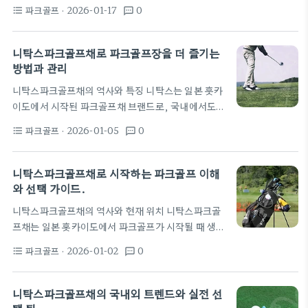
일본 훗카이도에서 시작된 파크골프의 원조로 평가받
에서 반응이 좋았던 모델은 코어 샷의 안정성과 컨트
파크골프
· 2026-01-17
0
format_list_bulleted
textsms
습니다. 국내에서도 손에 꼽히는 인기 브랜드로 자리
롤에서 뚜렷한 차이를 보인다. 초보를 위한…
잡았으며, 많은 선수와 취미인에게 신뢰를 주고 있습
니다. 이러한 브랜드력은 파크골프채를 선택할 때 중
니탁스파크골프채로 파크골프장을 더 즐기는
요한 기준으로 작용합니다. 니탁스의 강점은 일관된
방법과 관리
품질과 합리적인 제조 공정에 있습니다. 일본의 파크
니탁스파크골프채의 역사와 특징 니탁스는 일본 훗카
골프장 장비 시장에서 니탁스는 오랜 역사를 가진 브
이도에서 시작된 파크골프채 브랜드로, 국내에서도
랜드로 널리 알려져 있습니다. 대체로 혼마, 미즈노,
오랜 기간 자리 잡아 왔다. 현지에서 원조 브랜드로 평
야마하 같은 브랜드와 함께 국내에서 자주 언급되지
파크골프
· 2026-01-05
0
format_list_bulleted
textsms
가받으며 파크골프의 발전과 함께 대중화에 기여해 왔
만, 니탁스는 원조 파크골프채 브랜드로 인식되기도
다. 대회 시상식에서도 니탁스 계통의 제품이 종종 소
합니다. 국내에서의 공급망도 안정적이어서 초보자도
개되곤 하며, 큰 관심을 받는다. 이 브랜드의 초기 모
니탁스파크골프채로 시작하는 파크골프 이해
쉽게 구입할 수…
델 중 하나인 G3와 패밀리Ⅱ는 오랫동안 많은 선수들
와 선택 가이드.
이 손에 들었다. 니탁스파크골프채는 구조적으로 균
니탁스파크골프채의 역사와 현재 위치 니탁스파크골
형과 즐거운 타구감을 중시하는 설계가 특징이다. 그
프채는 일본 홋카이도에서 파크골프가 시작될 때 생긴
립과 샤프트의 조합은 모델에 따라 다르지만, 파크골
대표 브랜드로 널리 알려져 있다. 일본 현지에서 원조
프장의 코스 특성에 맞춘 안정감을 제공한다. 일부 모
파크골프
· 2026-01-02
0
format_list_bulleted
textsms
브랜드로 통하는 이미지는 국내에서도 신뢰와 연관되
델은 경량화와 반발력의 조합으로 짧은 거리에서의 컨
며 사용자의 기호를 반영한 라인업을 만들어 왔다. 한
트롤을 돕는다. 실전 경기에서…
국 시장에서도 니탁스는 대중적인 선택지로 자리 잡으
니탁스파크골프채의 국내외 트렌드와 실전 선
며 다양한 세트 구성이 존재한다. 최근에는 일본 직구