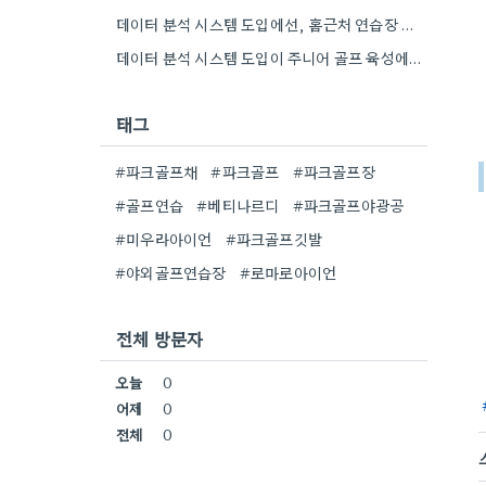
데이터 분석 시스템 도입에선, 홈근처 연습장 예약 시스템 복잡함이 진짜 문제라는 걸 알게 됐네요.
데이터 분석 시스템 도입이 주니어 골프 육성에 효과적이라는 점이 흥미로웠어요. 특히, 스윙 데이터를 실시간으로 확인하며…
태그
#파크골프채
#파크골프
#파크골프장
#골프연습
#베티나르디
#파크골프야광공
#미우라아이언
#파크골프깃발
#야외골프연습장
#로마로아이언
전체 방문자
오늘
0
어제
0
전체
0