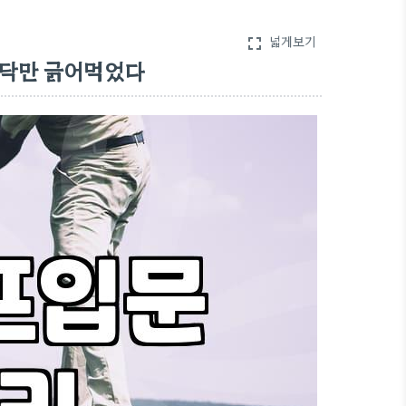
넓게보기
fullscreen
바닥만 긁어먹었다