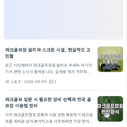
파크골프장 설치와 스크린 시설, 현실적인 고
민들
최근 지자체마다 파크골프장을 늘리는 추세라 여기저
기서 관련 소식이 들려옵니다. 실제로 제가 거주하는
인근 지역만 해도 하천 부지를 활용한 파크골프장이
스포츠
· 2026-08-09
1
format_list_bulleted
textsms
우후죽순 생겨나고 있는데, 겉으로 보기엔 근사하지
만 실제 이용자들 사이에서는 기대와 현실 사이의 괴
리가 꽤 큽니다. 파크골프 설치와 관련해 공공시설 확
파크골프 입문 시 필요한 장비 선택과 전국 골
충이나 개인적인 스크린 시설 창업을 고민하는 분들이
프장 이용법 정리
많은데, 너무 깔끔한 홍보 문구만 믿기보다는 현실적
지역 파크골프협회 등록과 이용 권한 확보하기 파크골
인 비용과 운영의 어려움을 먼저 짚어볼 필요가 있습
프를 취미로 삼아 본격적으로 시작하려면 가장 먼저
니다. 설치 전 반드시 고려해야 할 현실적 문제 파크골