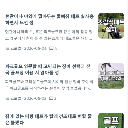
무 막대기 하나 들고 공이나 톡 치는 건 줄 알았다. 그
크골프채…
런데 이게 생각보다 판이 크다. 근처 파크골프용품점
에 한번 구경이라도 가볼까 해서 들어갔더니, 가격대
현관이나 야외에 깔아두는 물빠짐 매트 실사용
가 생각보다 훨씬 다양해서 당황했다. 싼 건 20만 원
하면서 느낀 점
대부터 시작하는데, 좀 괜찮다 싶은 것들은 100만 원
현관이나 테라스, 혹은 파크골프장 같은 야외 활동 장
을 훌쩍 넘어가더라. 점원분은 미즈노 HF03이랑
소 입구에서 흔히 볼 수 있는 조립식 매트들은 사실 꽤
HF03GF의 차이를 설명해주시는데, 글라스 파이버
나 유용한 물건입니다. 처음에는 단순히 신발에 묻은
가 어쩌고 탄성이 저쩌고 하는 소리가 귓가에서 겉돌
스포츠
· 2026-08-04
4
format_list_bulleted
textsms
흙을 털어내기 위한 용도로 생각했는데, 막상 설치해
았다. 그냥 공만 잘 맞으면 되는 거 아닌가 싶으면서
서 사용해보니 빗물이 고이지 않고 아래로 빠져나가는
도,…
구조가 생각보다 관리 측면에서 훨씬 편했습니다. 특
파크골프 입문할 때 고민되는 장비 선택과 전
히 장마철이나 눈이 오는 날에는 현관 앞이 진흙탕이
국 골프장 이용 시 알아둘 점
되기 쉬운데, 이런 구멍 뚫린 형태의 매트를 깔아두면
파크골프와 그라운드골프의 차이와 입문 장비 구성 최
신발 바닥의 이물질이 확실히 덜 집안으로 유입됩니
근 파크골프를 시작하려는 분들이 부쩍 늘었습니다.
다. 시중에서 쉽게 구할 수 있는 조립식 깔판은 보통
처음 시작할 때 흔히 헷갈리는 것 중 하나가 그라운드
30cm x 30cm 단위로 나오는데, 설치 과정은…
스포츠
· 2026-08-03
3
format_list_bulleted
textsms
골프와의 차이점입니다. 그라운드골프는 홀컵 대신
매트 위에 세워진 홀 포스트에 공을 넣는 방식인 반면,
파크골프는 실제 골프처럼 잔디 위 홀컵에 공을 넣는
집에 있는 퍼팅 매트가 빨래 건조대로 변할 줄
스포츠입니다. 사용하는 장비도 다릅니다. 그라운드
은 몰랐다
골프채는 헤드가 납작하고 가벼운 편이지만, 파크골