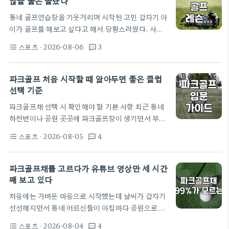
많을 줄은 몰랐다
영향을 받지 않고 도심 한복판에서 시뮬레이터 수치를
동네 골프연습장을 기웃거리며 시작된 고민 갑자기 아
확인하며 연습하는 방식이 확실히 매력적이다. 하지
이가 골프를 해보고 싶다고 해서 당황스러웠다. 사실
만 무턱대고 퇴근길 동선에 있는 매장을 등록했다가
나도 경산 근처에서 스크린 골프 몇 번 치러 다니는 게
후회하는 동료들이 적지 않다. 프로의 지도 방식이나
스포츠
· 2026-08-06
3
format_list_bulleted
textsms
전부인데, 굳이 유소년 골프까지 시켜야 하나 싶기도
기계 오차 범위를 고려하지 않으면…
했다. 주말에 마트를 다녀오다가 우연히 GDR아카데
미 간판을 보고 들어갔다가, 상담실에서 생각보다 훨
파크골프 처음 시작할 때 알아두면 좋은 클럽
씬 비싼 레슨비 이야기를 듣고는 그냥 나왔다. 3개월
선택 기준
등록에 100만 원은 훌쩍 넘는 금액이었는데, 아이가
파크골프채 선택 시 확인해야 할 기본 사항 최근 동네
과연 그 돈값을 할 만큼 꾸준히 다닐지 도무지 확신이
하천변이나 공원 곳곳에 파크골프장이 생기면서 부모
서지 않았다. 포항이나 경주 쪽 골프 레슨도 알아봤지
님이나 지인 권유로 시작하는 분들이 부쩍 많아졌습니
만, 거리가 멀어지면 결국 내가 데려다주는 게 일이라
스포츠
· 2026-08-05
4
format_list_bulleted
textsms
다. 파크골프는 일반 골프와 달리 클럽 하나로 모든 경
서…
기를 진행하기 때문에 처음 장비를 고를 때 신중함이
필요합니다. 보통 매장에 방문하면 킹스타, 니탁스,
파크골프채를 고르다가 유튜브 영상만 세 시간
렌스메이트 등 다양한 브랜드가 나열되어 있어 고민이
째 보고 있다
깊어지는데, 가장 먼저 살펴봐야 할 것은 클럽의 전체
처음에는 가벼운 마음으로 시작했는데 날씨가 갑자기
무게와 헤드의 재질입니다. 여성 입문자의 경우 남성
선선해지면서 동네 어르신들이 아침마다 공원으로 나
용보다 조금 더 가볍고 컨트롤이 쉬운 모델을 찾는 것
가시길래 뭔가 했더니 파크골프였다. 처음엔 그냥 나
이 좋습니다. 킹스타 등 주요 브랜드와 가격대 형성 파
스포츠
· 2026-08-04
4
format_list_bulleted
textsms