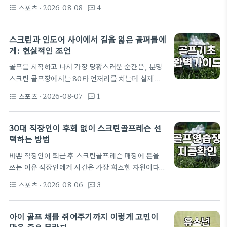
거치게 되는 관문이 바로 각 지자체별 파크골프협회
프장 조성은 단순히 잔디를 깔고 홀컵을 파는 것으로
스포츠
· 2026-08-08
4
format_list_bulleted
textsms
가입입니다. 공공에서 운영하는 대부분의 파크골프장
끝나지 않습니다. 가장 흔히 하는 실수가…
은 협회 회원 위주로 운영되거나, 비회원에게는 이용
시간대에 제한을 두는 경우가 많기 때문입니다. 협회
스크린과 인도어 사이에서 길을 잃은 골퍼들에
에 가입하는 과정은 생각보다 단순하지만 약간의 시간
게: 현실적인 조언
과 비용이 들어갑니다. 보통 거주지 관할 구군 협회에
골프를 시작하고 나서 가장 당황스러운 순간은, 분명
신청서를 제출하고, 연회비와 입회비를 납부한 뒤 소
스크린 골프장에서는 80타 언저리를 치는데 실제 인
정의 안전 교육이나 규칙 교육을 이수해야 회원증이
도어 연습장이나 필드에만 나가면 공이 맥없이 굴러가
발급됩니다. 가입 비용은 지역마다 차이가 있으나 대
스포츠
· 2026-08-07
1
format_list_bulleted
textsms
는 상황을 마주할 때입니다. 저 역시 30대 중반에 골
체로 연 5만 원에서 10만 원 안팎으로 책정되어 있습
프에 입문하면서 이 괴리감 때문에 한동안 골프를 때
니다. 협회…
려칠까 고민했습니다. 흔히들 스크린골프 시뮬레이터
30대 직장인이 후회 없이 스크린골프레슨 선
가 인도어보다 거리가 더 나가는 편이라고 하는데, 이
택하는 방법
게 단순히 기계 보정의 문제일까요? 제 경험상 문제는
바쁜 직장인이 퇴근 후 스크린골프레슨 매장에 돈을
단순히 거리 설정에만 있는 게 아닙니다. 스크린과 인
쓰는 이유 직장인에게 시간은 가장 희소한 자원이다.
도어, 도대체 무엇이 문제인가 많은 분이 집 마당이나
퇴근 후 짧은 여유를 쪼개어 운동을 배우려는 이들은
사무실에 그물망설치를 해서 연습하곤 합니다. 저도
스포츠
· 2026-08-06
3
format_list_bulleted
textsms
접근성을 절대적 기준으로 삼는다. 차를 타고 외곽의
한때는 나일론망을 사서 낫소골프공을 치며 연습했습
인도어 연습장까지 왕복 두 시간을 허비하는 행동은
니다.…
시간 낭비일 뿐이다. 근래 직장인들 사이에서 스크린
아이 골프 채를 쥐여주기까지 이렇게 고민이
골프레슨 프로그램이 큰 호응을 얻는 배경이다. 날씨