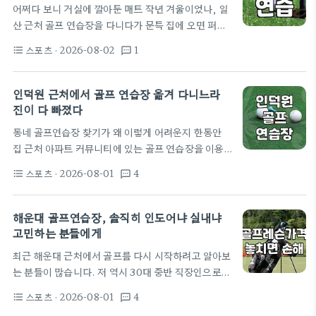
어쩌다 보니 거실에 깔아둔 매트 작년 겨울이었나, 일
프채는 헤드 체적이 더 크고 묵직하여 공을 띄우거나
산 근처 골프 연습장을 다니다가 문득 집에 오면 퍼팅
멀리 보낼 때 안정감이 있습니다. 처음 시작할 때는 클
감각을 다 잊어버리는 것 같아서 덜컥 퍼팅 연습 매트
럽 한 자루와 전용 파크공, 그리고 이를 담을 파우치
스포츠
· 2026-08-02
1
format_list_bulleted
textsms
를 샀다. 가격은 대충 10만 원 안팎이었던 걸로 기억
정도만 있으면 바로 필드에…
하는데, 처음에는 꽤 진지했다. 회사 마치고 오면 30
분씩은 꼭 공을 굴리겠다고 다짐했다. 그런데 이게 참,
인덕원 근처에서 골프 연습장 옮겨 다니느라
거실 한가운데 길게 깔아두니 생각보다 자리를 너무
진이 다 빠졌다
많이 차지하더라. 처음엔 좋았지. 굴러가는 소리도 경
동네 골프연습장 찾기가 왜 이렇게 어려운지 한동안
쾌하고, 마치 스크린 골프장에서 연습하는 기분도 들
집 근처 아파트 커뮤니티에 있는 골프 연습장을 이용
고. 그런데 한 달 정도 지나니까 이게 그냥 거실의 인
하다가, 아무래도 레슨이 좀 아쉬워서 밖으로 눈을 돌
테리어 방해물이 되어버렸다. 굴러다니는 얼라인먼
스포츠
· 2026-08-01
4
format_list_bulleted
textsms
리게 되었다. 처음에는 인덕원역 근처면 퇴근하고 가
트…
기 딱 좋겠다고 생각했다. 생각해보면 안양 골프장이
나 과천 쪽 연습장이 꽤 많긴 한데, 막상 가보면 주차
해운대 골프연습장, 솔직히 인도어냐 실내냐
가 힘들거나 이미 자리가 꽉 차 있는 경우가 허다하다.
고민하는 분들에게
인덕원 골프연습장이라고 검색해서 나오는 곳들을 몇
최근 해운대 근처에서 골프를 다시 시작하려고 알아보
군데 직접 가봤는데, 사진으로 보는 것과는 분위기가
는 분들이 많습니다. 저 역시 30대 중반 직장인으로서
꽤 달라서 당황했던 적이 한두 번이 아니다. 무작정 방
센텀이나 해운대 인근의 골프연습장을 꽤 돌아다녀 봤
문했다가 겪은 소소한 낭패 어느 날은 괜찮아 보이는…
스포츠
· 2026-08-01
4
format_list_bulleted
textsms
는데, 처음에는 무조건 최신 시설이나 화려한 마케팅